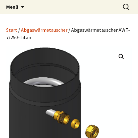
Wärmetauscher Technik
Zum
Suchen
LUPI Wärmetechnik
Menü
Inhalt
nach:
springen
Start
/
Abgaswärmetauscher
/ Abgaswärmetauscher AWT-
7/250-Titan