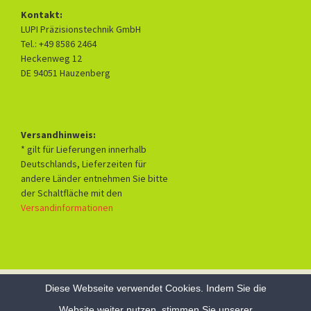
Kontakt:
LUPI Präzisionstechnik GmbH
Tel.: +49 8586 2464
Heckenweg 12
DE 94051 Hauzenberg
Versandhinweis:
* gilt für Lieferungen innerhalb
Deutschlands, Lieferzeiten für
andere Länder entnehmen Sie bitte
der Schaltfläche mit den
Versandinformationen
Diese Webseite verwendet Cookies. Indem Sie die
Datenschutzerklärung
Mit Stolz präsentiert von WordPress
Website weiter nutzen, stimmen Sie unserer