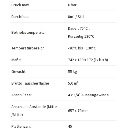
Druck max
6 bar
Durchfluss
8m³ / Std.
Dauer: 75°C ,
Betriebstemperatur
Kurzeitig:130°C
Temperaturbereich
-30°C bis +130°C
Maße
742 x 189 x 172 (l x b x h)
Gewicht
55 kg
Brutto Tauscherfläche
5,0 m²
Anschlüsse:
4 x 5/4″ Aussengewinde
Anschluss Abstände (Mitte
657 x 70 mm
/Mitte)
Plattenzahl
45