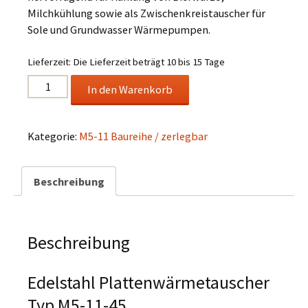
Milchkühlung sowie als Zwischenkreistauscher für
Sole und Grundwasser Wärmepumpen.
Lieferzeit:
Die Lieferzeit beträgt 10 bis 15 Tage
Edelstahl
In den Warenkorb
Plattenwärmetauscher
Typ
M5-
Kategorie:
M5-11 Baureihe / zerlegbar
11-
45
Beschreibung
Menge
Beschreibung
Edelstahl Plattenwärmetauscher
Typ M5-11-45