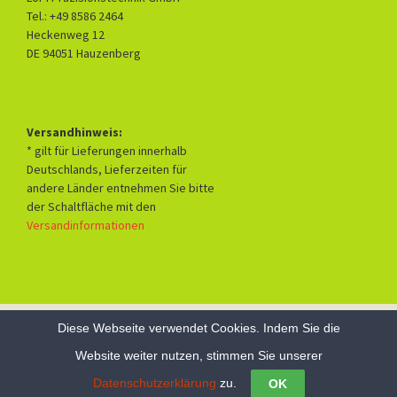
Tel.: +49 8586 2464
Heckenweg 12
DE 94051 Hauzenberg
Versandhinweis:
* gilt für Lieferungen innerhalb
Deutschlands, Lieferzeiten für
andere Länder entnehmen Sie bitte
der Schaltfläche mit den
Versandinformationen
Diese Webseite verwendet Cookies. Indem Sie die
Datenschutzerklärung
Mit Stolz präsentiert von WordPress
Website weiter nutzen, stimmen Sie unserer
Datenschutzerklärung
zu.
OK
Vertrag widerrufen