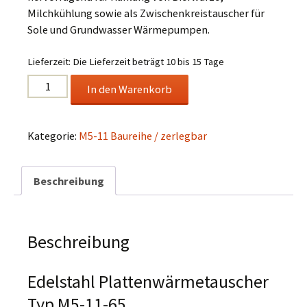
Milchkühlung sowie als Zwischenkreistauscher für
Sole und Grundwasser Wärmepumpen.
Lieferzeit:
Die Lieferzeit beträgt 10 bis 15 Tage
Edelstahl
In den Warenkorb
Plattenwärmetauscher
Typ
M5-
Kategorie:
M5-11 Baureihe / zerlegbar
11-
65
Beschreibung
Menge
Beschreibung
Edelstahl Plattenwärmetauscher
Typ M5-11-65