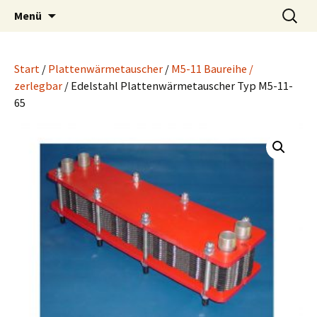
Wärmetauscher Technik
Zum
Suchen
LUPI Wärmetechnik
Menü
Inhalt
nach:
springen
Start
/
Plattenwärmetauscher
/
M5-11 Baureihe /
zerlegbar
/ Edelstahl Plattenwärmetauscher Typ M5-11-
65