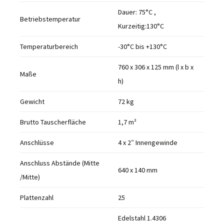
Dauer: 75°C ,
Betriebstemperatur
Kurzeitig:130°C
Temperaturbereich
-30°C bis +130°C
760 x 306 x 125 mm (l x b x
Maße
h)
Gewicht
72 kg
Brutto Tauscherfläche
1,7 m²
Anschlüsse
4 x 2″ Innengewinde
Anschluss Abstände (Mitte
640 x 140 mm
/Mitte)
Plattenzahl
25
Edelstahl 1.4306