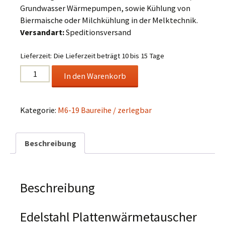
Grundwasser Wärmepumpen, sowie Kühlung von
Biermaische oder Milchkühlung in der Melktechnik.
Versandart:
Speditionsversand
Lieferzeit:
Die Lieferzeit beträgt 10 bis 15 Tage
Edelstahl
In den Warenkorb
Plattenwärmetauscher
Typ
M6-
Kategorie:
M6-19 Baureihe / zerlegbar
19-
25
Beschreibung
Menge
Beschreibung
Edelstahl Plattenwärmetauscher