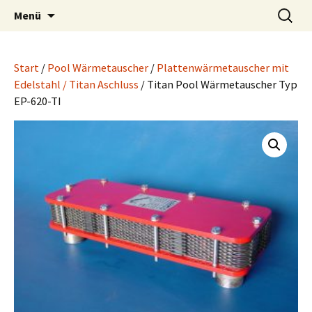
Wärmetauscher Technik
Zum
Suchen
LUPI Wärmetechnik
Menü
Inhalt
nach:
springen
Start
/
Pool Wärmetauscher
/
Plattenwärmetauscher mit
Edelstahl / Titan Aschluss
/ Titan Pool Wärmetauscher Typ
EP-620-TI