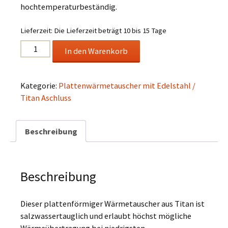
hochtemperaturbeständig.
Lieferzeit:
Die Lieferzeit beträgt 10 bis 15 Tage
Titan
In den Warenkorb
Pool
Wärmetauscher
Typ
Kategorie:
Plattenwärmetauscher mit Edelstahl /
EP-
Titan Aschluss
620-
TI
Beschreibung
Menge
Beschreibung
Dieser plattenförmiger Wärmetauscher aus Titan ist
salzwassertauglich und erlaubt höchst mögliche