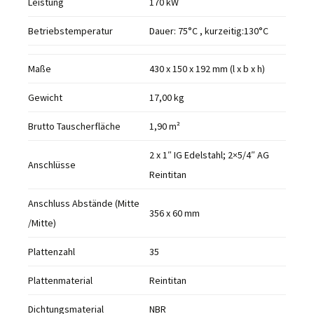
Leistung
170 kW
Betriebstemperatur
Dauer: 75°C , kurzeitig:130°C
Maße
430 x 150 x 192 mm (l x b x h)
Gewicht
17,00 kg
Brutto Tauscherfläche
1,90 m²
2 x 1″ IG Edelstahl; 2×5/4″ AG
Anschlüsse
Reintitan
Anschluss Abstände (Mitte
356 x 60 mm
/Mitte)
Plattenzahl
35
Plattenmaterial
Reintitan
Dichtungsmaterial
NBR