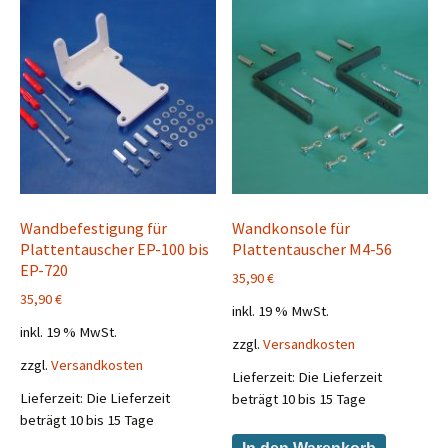
Wandbefestigung für
Wandkonsole für
Plattentauscher EP-100 bis
Plattentauscher M4-56
EP-720
35,90
€
35,90
€
inkl. 19 % MwSt.
inkl. 19 % MwSt.
zzgl.
Versandkosten
zzgl.
Versandkosten
Lieferzeit:
Die Lieferzeit
Lieferzeit:
Die Lieferzeit
beträgt 10 bis 15 Tage
beträgt 10 bis 15 Tage