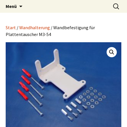
Wärmetauscher Technik
Zum
Suchen
LUPI Wärmetechnik
Menü
Inhalt
nach:
springen
Start
/
Wandhalterung
/ Wandbefestigung für
Plattentauscher M3-54