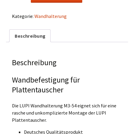
für
Plattentauscher
M3-
Kategorie:
Wandhalterung
54
Menge
Beschreibung
Beschreibung
Wandbefestigung für
Plattentauscher
Die LUPI Wandhalterung M3-54 eignet sich für eine
rasche und unkomplizierte Montage der LUPI
Plattentauscher.
Deutsches Qualitätsprodukt