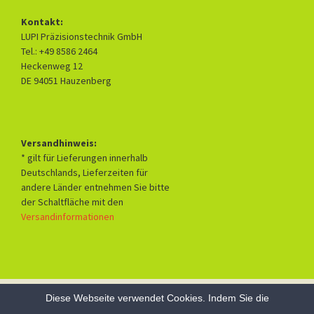
Kontakt:
LUPI Präzisionstechnik GmbH
Tel.: +49 8586 2464
Heckenweg 12
DE 94051 Hauzenberg
Versandhinweis:
* gilt für Lieferungen innerhalb
Deutschlands, Lieferzeiten für
andere Länder entnehmen Sie bitte
der Schaltfläche mit den
Versandinformationen
Diese Webseite verwendet Cookies. Indem Sie die
Datenschutzerklärung
Mit Stolz präsentiert von WordPress