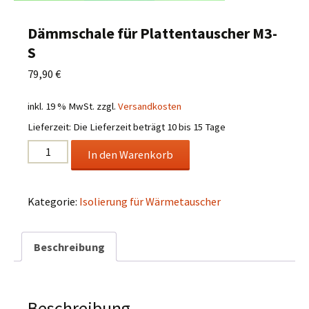
Dämmschale für Plattentauscher M3-
S
79,90
€
inkl. 19 % MwSt.
zzgl.
Versandkosten
Lieferzeit:
Die Lieferzeit beträgt 10 bis 15 Tage
Dämmschale
In den Warenkorb
für
Plattentauscher
M3-
Kategorie:
Isolierung für Wärmetauscher
S
Menge
Beschreibung
Beschreibung