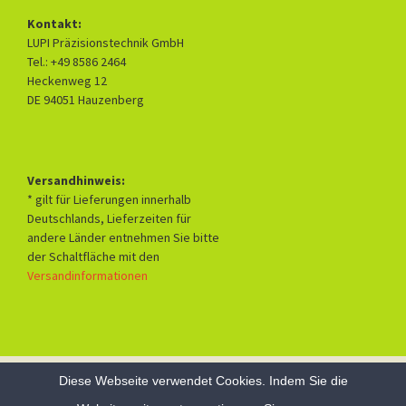
Kontakt:
LUPI Präzisionstechnik GmbH
Tel.: +49 8586 2464
Heckenweg 12
DE 94051 Hauzenberg
Versandhinweis:
* gilt für Lieferungen innerhalb
Deutschlands, Lieferzeiten für
andere Länder entnehmen Sie bitte
der Schaltfläche mit den
Versandinformationen
Diese Webseite verwendet Cookies. Indem Sie die
Datenschutzerklärung
Mit Stolz präsentiert von WordPress