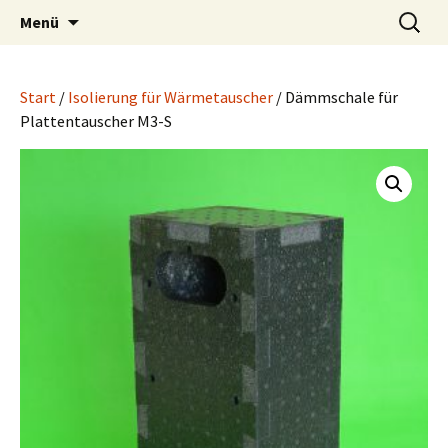
Wärmetauscher Technik
Zum
Suchen
LUPI Wärmetechnik
Menü
Inhalt
nach:
springen
Start
/
Isolierung für Wärmetauscher
/ Dämmschale für
Plattentauscher M3-S