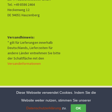
Tel.: +49 8586 2464
Heckenweg 12
DE 94051 Hauzenberg
Versandhinweis:
* gilt für Lieferungen innerhalb
Deutschlands, Lieferzeiten für
andere Länder entnehmen Sie bitte
der Schaltfläche mit den
Versandinformationen
Diese Webseite verwendet Cookies. Indem Sie die
Datenschutzerklärung
Mit Stolz präsentiert von WordPress
Website weiter nutzen, stimmen Sie unserer
Datenschutzerklärung
zu.
OK
Vertrag widerrufen