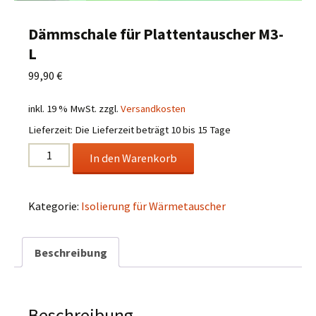
Dämmschale für Plattentauscher M3-
L
99,90
€
inkl. 19 % MwSt.
zzgl.
Versandkosten
Lieferzeit:
Die Lieferzeit beträgt 10 bis 15 Tage
Dämmschale
In den Warenkorb
für
Plattentauscher
M3-
Kategorie:
Isolierung für Wärmetauscher
L
Menge
Beschreibung
Beschreibung