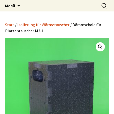
Wärmetauscher Technik
Zum
Suchen
LUPI Wärmetechnik
Menü
Inhalt
nach:
springen
Start
/
Isolierung für Wärmetauscher
/ Dämmschale für
Plattentauscher M3-L