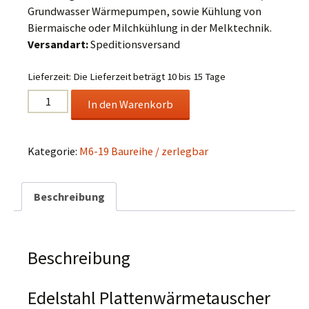
Grundwasser Wärmepumpen, sowie Kühlung von
Biermaische oder Milchkühlung in der Melktechnik.
Versandart:
Speditionsversand
Lieferzeit:
Die Lieferzeit beträgt 10 bis 15 Tage
Edelstahl
In den Warenkorb
Plattenwärmetauscher
Typ
M6-
Kategorie:
M6-19 Baureihe / zerlegbar
19-
80
Beschreibung
Menge
Beschreibung
Edelstahl Plattenwärmetauscher