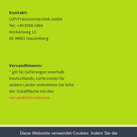
Kontakt:
LUPI Präzisionstechnik GmbH
Tel.: +49 8586 2464
Heckenweg 12
DE 94051 Hauzenberg
Versandhinweis:
* gilt für Lieferungen innerhalb
Deutschlands, Lieferzeiten für
andere Länder entnehmen Sie bitte
der Schaltfläche mit den
Versandinformationen
Diese Webseite verwendet Cookies. Indem Sie die
Datenschutzerklärung
Mit Stolz präsentiert von WordPress