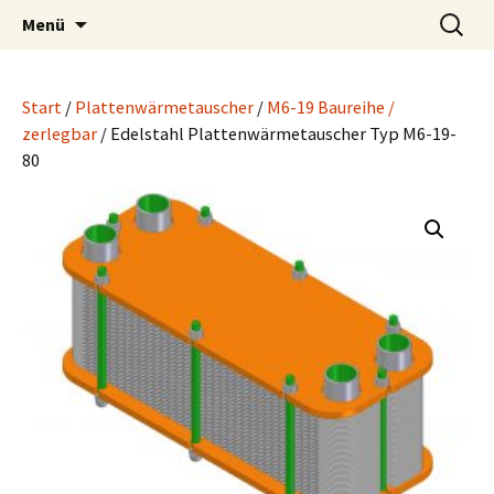
Wärmetauscher Technik
Zum
Suchen
LUPI Wärmetechnik
Menü
Inhalt
nach:
springen
Start
/
Plattenwärmetauscher
/
M6-19 Baureihe /
zerlegbar
/ Edelstahl Plattenwärmetauscher Typ M6-19-
80