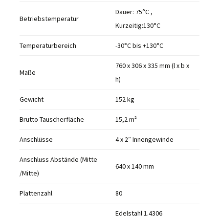
Dauer: 75°C ,
Betriebstemperatur
Kurzeitig:130°C
Temperaturbereich
-30°C bis +130°C
760 x 306 x 335 mm (l x b x
Maße
h)
Gewicht
152 kg
Brutto Tauscherfläche
15,2 m²
Anschlüsse
4 x 2″ Innengewinde
Anschluss Abstände (Mitte
640 x 140 mm
/Mitte)
Plattenzahl
80
Edelstahl 1.4306