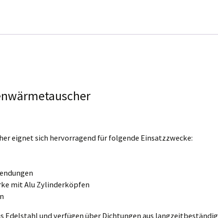
e Person
eit für
tenwärmetauscher
her eignet sich hervorragend für folgende Einsatzzwecke:
wendungen
ke mit Alu Zylinderköpfen
n
us Edelstahl und verfügen über Dichtungen aus langzeitbestän