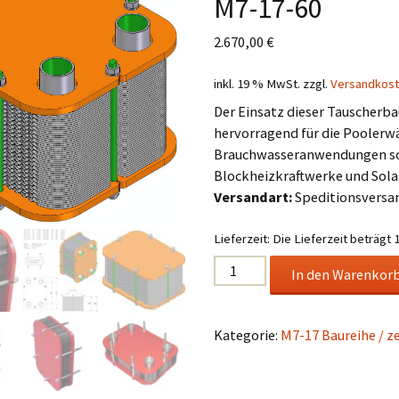
M7-17-60
Elektro- und
Elektronikaltgeräteentsorgung
2.670,00
€
inkl. 19 % MwSt.
zzgl.
Versandkos
Der Einsatz dieser Tauscherba
hervorragend für die Pooler
Brauchwasseranwendungen s
eit für
r
Blockheizkraftwerke und Sol
Versandart:
Speditionsversa
eit für
Lieferzeit:
Die Lieferzeit beträgt 
g
Edelstahl
In den Warenkor
Plattenwärmetauscher
eit für
ationen
Typ
M7-
Kategorie:
M7-17 Baureihe / z
17-
eit für
60
Menge