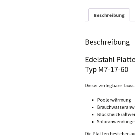
Hersteller/EU
Verantwortlich
Beschreibung
Hinweise zur
Produktsicherh
Wandkonsolen
Beschreibung
Edelstahl Plat
Typ M7-17-60
Dieser zerlegbare Tausc
Poolerwärmung
Brauchwasseran
Blockheizkraftwer
Solaranwendunge
Die Platten bestehen a