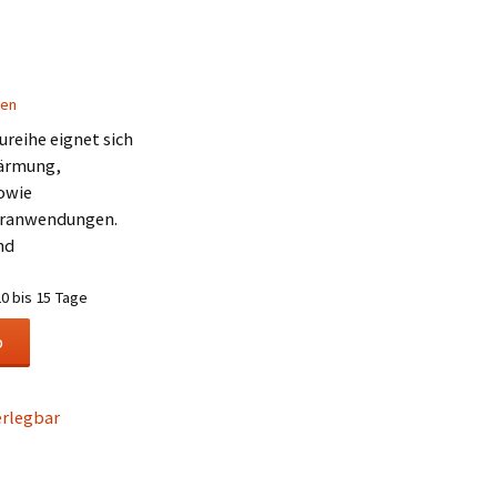
ten
ureihe eignet sich
wärmung,
owie
aranwendungen.
nd
10 bis 15 Tage
b
erlegbar