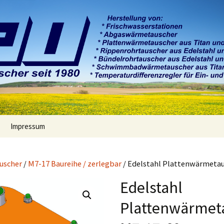
etechnik
Impressum
Widerrufsrecht
uscher
/
M7-17 Baureihe / zerlegbar
/ Edelstahl Plattenwärmeta
rb
Zahlung und Versand
Edelstahl
Datenschutzerklärung
Plattenwärmet
AGB