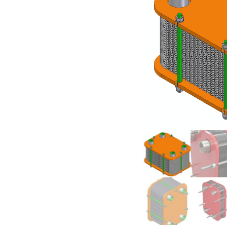
Brauchwasser
Heizkreistrennung
Bier Würzekühler
Allgemeine
Hinweise zur
Sicherheitshinweise
Produktsicherh
Wärmetausche
Wartung und Entsorgung
Hinweise zur
Produktsicherh
Wärmedämmun
Hinweise zur
Produktsicherh
Frischwasserst
Hinweise zur
Produktsicherh
Kehrbesen