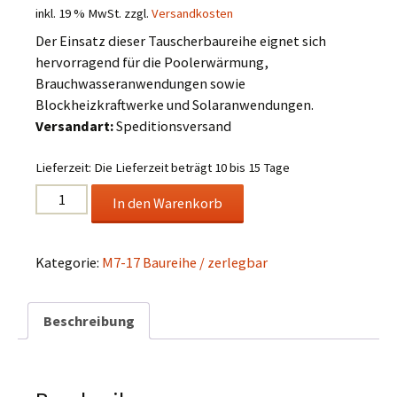
inkl. 19 % MwSt.
zzgl.
Versandkosten
Der Einsatz dieser Tauscherbaureihe eignet sich
hervorragend für die Poolerwärmung,
Brauchwasseranwendungen sowie
Blockheizkraftwerke und Solaranwendungen.
Versandart:
Speditionsversand
Lieferzeit:
Die Lieferzeit beträgt 10 bis 15 Tage
Edelstahl
In den Warenkorb
Plattenwärmetauscher
Typ
M7-
Kategorie:
M7-17 Baureihe / zerlegbar
17-
70
Beschreibung
Menge