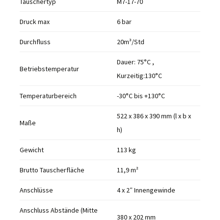
Tauschertyp
M7-17-70
Druck max
6 bar
Durchfluss
20m³/Std
Dauer: 75°C ,
Betriebstemperatur
Kurzeitig:130°C
Temperaturbereich
-30°C bis +130°C
522 x 386 x 390 mm (l x b x
Maße
h)
Gewicht
113 kg
Brutto Tauscherfläche
11,9 m²
Anschlüsse
4 x 2″ Innengewinde
Anschluss Abstände (Mitte
380 x 202 mm