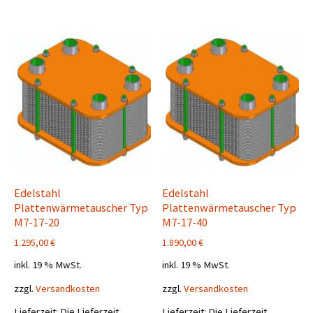
Edelstahl
Edelstahl
Plattenwärmetauscher Typ
Plattenwärmetauscher Typ
M7-17-20
M7-17-40
1.295,00
€
1.890,00
€
inkl. 19 % MwSt.
inkl. 19 % MwSt.
zzgl.
Versandkosten
zzgl.
Versandkosten
Lieferzeit:
Die Lieferzeit
Lieferzeit:
Die Lieferzeit